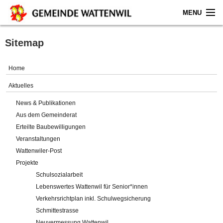
MENU
Home
Sitemap
Aktuelles
Home
Gemeinde
Aktuelles
News & Publikationen
Politik
Aus dem Gemeinderat
Erteilte Baubewilligungen
Verwaltung
Veranstaltungen
Wattenwiler-Post
Online-Service
Projekte
Schulsozialarbeit
Leben
Lebenswertes Wattenwil für Senior*innen
Verkehrsrichtplan inkl. Schulwegsicherung
Impressum
Schmittestrasse
Neuvermessung Wattenwil