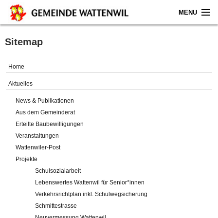
MENU
Home
Sitemap
Aktuelles
Home
Gemeinde
Aktuelles
News & Publikationen
Politik
Aus dem Gemeinderat
Erteilte Baubewilligungen
Verwaltung
Veranstaltungen
Wattenwiler-Post
Online-Service
Projekte
Schulsozialarbeit
Leben
Lebenswertes Wattenwil für Senior*innen
Verkehrsrichtplan inkl. Schulwegsicherung
Impressum
Schmittestrasse
Neuvermessung Wattenwil