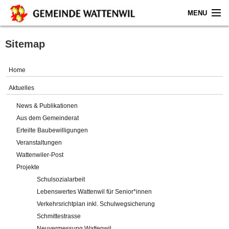
MENU
Home
Sitemap
Aktuelles
Home
Gemeinde
Aktuelles
News & Publikationen
Politik
Aus dem Gemeinderat
Erteilte Baubewilligungen
Verwaltung
Veranstaltungen
Wattenwiler-Post
Online-Service
Projekte
Schulsozialarbeit
Leben
Lebenswertes Wattenwil für Senior*innen
Verkehrsrichtplan inkl. Schulwegsicherung
Impressum
Schmittestrasse
Neuvermessung Wattenwil