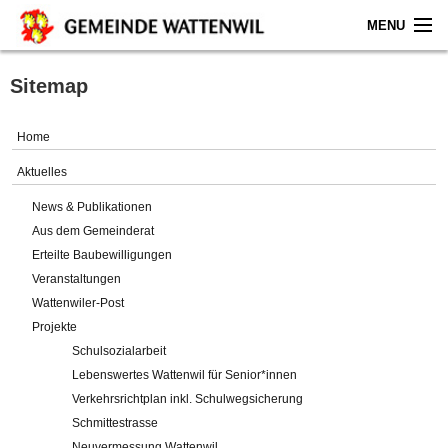
MENU
Home
Sitemap
Aktuelles
Home
Gemeinde
Aktuelles
News & Publikationen
Politik
Aus dem Gemeinderat
Erteilte Baubewilligungen
Verwaltung
Veranstaltungen
Wattenwiler-Post
Online-Service
Projekte
Schulsozialarbeit
Leben
Lebenswertes Wattenwil für Senior*innen
Verkehrsrichtplan inkl. Schulwegsicherung
Impressum
Schmittestrasse
Neuvermessung Wattenwil