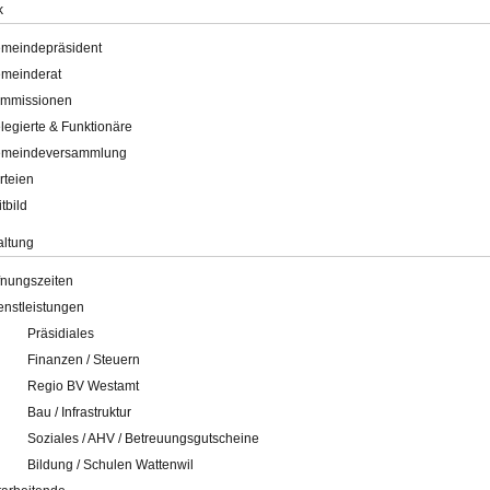
k
meindepräsident
meinderat
mmissionen
legierte & Funktionäre
meindeversammlung
rteien
itbild
altung
fnungszeiten
enstleistungen
Präsidiales
Finanzen / Steuern
Regio BV Westamt
Bau / Infrastruktur
Soziales / AHV / Betreuungsgutscheine
Bildung / Schulen Wattenwil