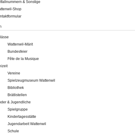
tfallnummern & Sonstige
ttenwil-Shop
ntaktformular
n
lässe
Wattenwil-Märit
Bundesfeier
Fête de la Musique
eizeit
Vereine
Spielzeugmuseum Wattenwil
Bibliothek
Brätlistellen
nder & Jugendliche
Spielgruppe
Kindertagesstätte
Jugendarbeit Wattenwil
Schule