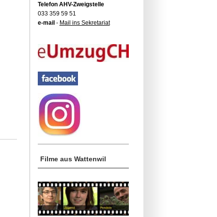
Telefon AHV-Zweigstelle
033 359 59 51
e-mail
-
Mail ins Sekretariat
Filme aus Wattenwil