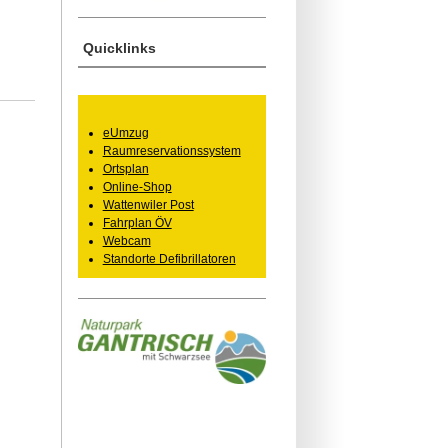
Quicklinks
eUmzug
Raumreservationssystem
Ortsplan
Online-Shop
Wattenwiler Post
Fahrplan ÖV
Webcam
Standorte Defibrillatoren