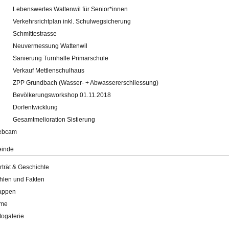
Lebenswertes Wattenwil für Senior*innen
Verkehrsrichtplan inkl. Schulwegsicherung
Schmittestrasse
Neuvermessung Wattenwil
Sanierung Turnhalle Primarschule
Verkauf Mettlenschulhaus
ZPP Grundbach (Wasser- + Abwassererschliessung)
Bevölkerungsworkshop 01.11.2018
Dorfentwicklung
Gesamtmelioration Sistierung
ebcam
inde
rträt & Geschichte
hlen und Fakten
appen
lme
togalerie