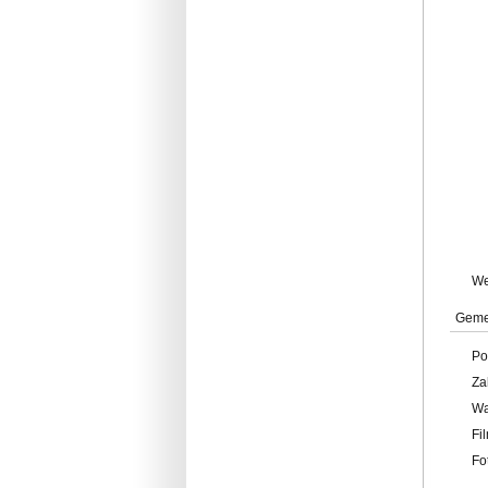
W
Geme
Po
Za
W
Fi
Fo