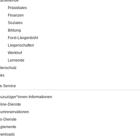
tarbeitende
Präsidiales
Finanzen
Soziales
Bildung
Forst-Längenbühl
Liegenschaften
Werkhof
Lernende
tenschutz
nks
e-Service
uzuzüger*innen-Informationen
line-Dienste
umreservationen
o-Dienste
glemente
wnloads