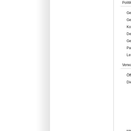
Politi
Ge
Ge
Ko
De
Ge
Pa
Le
Verw
Öf
Di