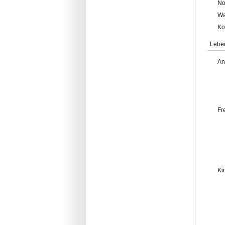
No
Wa
Ko
Lebe
An
Fr
Ki