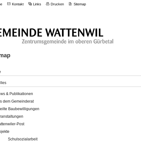
e
Kontakt
Links
Drucken
Sitemap
emap
e
lles
ws & Publikationen
s dem Gemeinderat
teilte Baubewilligungen
ranstaltungen
ttenwiler-Post
ojekte
Schulsozialarbeit