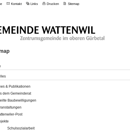
e
Kontakt
Links
Drucken
Sitemap
emap
e
lles
ws & Publikationen
s dem Gemeinderat
teilte Baubewilligungen
ranstaltungen
ttenwiler-Post
ojekte
Schulsozialarbeit