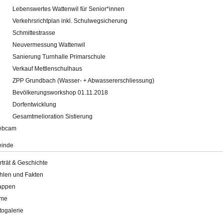
Lebenswertes Wattenwil für Senior*innen
Verkehrsrichtplan inkl. Schulwegsicherung
Schmittestrasse
Neuvermessung Wattenwil
Sanierung Turnhalle Primarschule
Verkauf Mettlenschulhaus
ZPP Grundbach (Wasser- + Abwassererschliessung)
Bevölkerungsworkshop 01.11.2018
Dorfentwicklung
Gesamtmelioration Sistierung
ebcam
inde
rträt & Geschichte
hlen und Fakten
appen
lme
togalerie