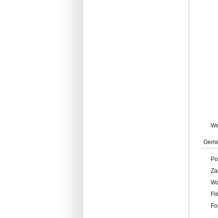
W
Geme
Po
Za
W
Fi
Fo