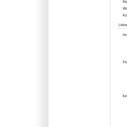
No
Wa
Ko
Lebe
An
Fr
Ki