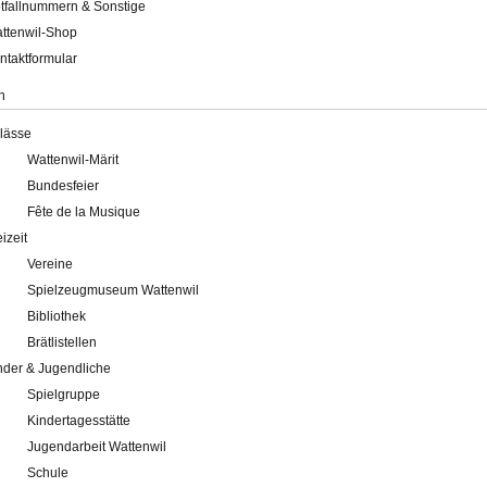
tfallnummern & Sonstige
ttenwil-Shop
ntaktformular
n
lässe
Wattenwil-Märit
Bundesfeier
Fête de la Musique
eizeit
Vereine
Spielzeugmuseum Wattenwil
Bibliothek
Brätlistellen
nder & Jugendliche
Spielgruppe
Kindertagesstätte
Jugendarbeit Wattenwil
Schule