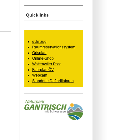
Quicklinks
eUmzug
Raumreservationssystem
Ortsplan
Online-Shop
Wattenwiler Post
Fahrplan ÖV
Webcam
Standorte Defibrillatoren