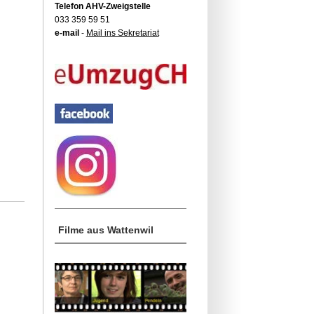
Telefon AHV-Zweigstelle
033 359 59 51
e-mail
-
Mail ins Sekretariat
Filme aus Wattenwil