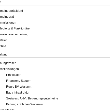
k
meindepräsident
meinderat
mmissionen
legierte & Funktionäre
meindeversammlung
rteien
itbild
altung
fnungszeiten
enstleistungen
Präsidiales
Finanzen / Steuern
Regio BV Westamt
Bau / Infrastruktur
Soziales / AHV / Betreuungsgutscheine
Bildung / Schulen Wattenwil