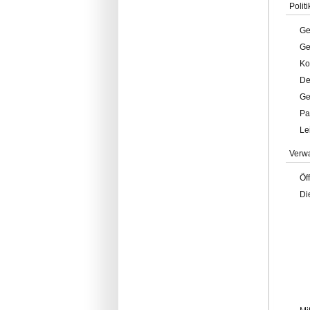
Politi
Ge
Ge
Ko
De
Ge
Pa
Le
Verw
Öf
Di