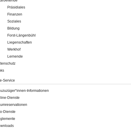
tarbeitende
Präsidiales
Finanzen
Soziales
Bildung
Forst-Längenbühl
Liegenschaften
Werkhof
Lernende
tenschutz
nks
e-Service
uzuzüger*innen-Informationen
line-Dienste
umreservationen
o-Dienste
glemente
wnloads