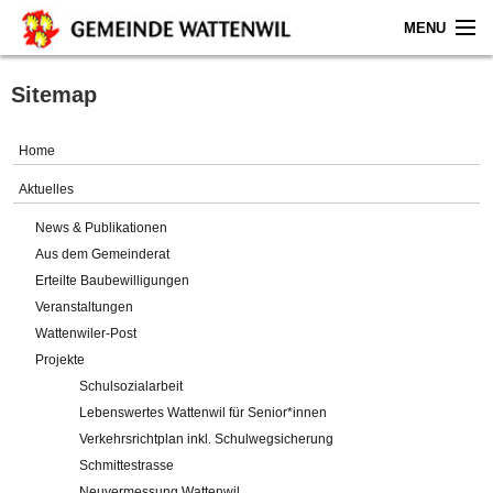
MENU
Home
Sitemap
Aktuelles
Home
Gemeinde
Aktuelles
News & Publikationen
Politik
Aus dem Gemeinderat
Erteilte Baubewilligungen
Verwaltung
Veranstaltungen
Wattenwiler-Post
Online-Service
Projekte
Schulsozialarbeit
Leben
Lebenswertes Wattenwil für Senior*innen
Verkehrsrichtplan inkl. Schulwegsicherung
Impressum
Schmittestrasse
Neuvermessung Wattenwil