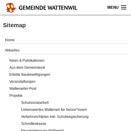
MENU
Home
Sitemap
Aktuelles
Home
Gemeinde
Aktuelles
News & Publikationen
Politik
Aus dem Gemeinderat
Erteilte Baubewilligungen
Verwaltung
Veranstaltungen
Wattenwiler-Post
Online-Service
Projekte
Schulsozialarbeit
Leben
Lebenswertes Wattenwil für Senior*innen
Verkehrsrichtplan inkl. Schulwegsicherung
Impressum
Schmittestrasse
Neuvermessung Wattenwil