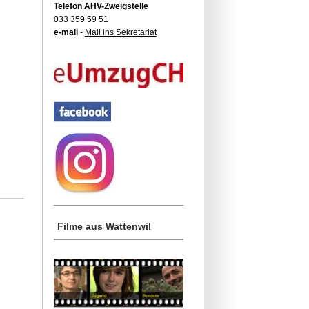
Telefon AHV-Zweigstelle
033 359 59 51
e-mail
-
Mail ins Sekretariat
Filme aus Wattenwil