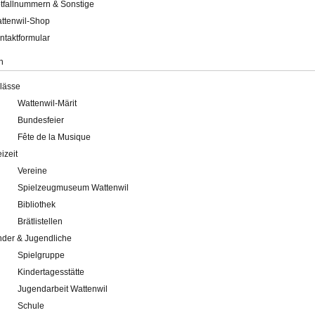
tfallnummern & Sonstige
ttenwil-Shop
ntaktformular
n
lässe
Wattenwil-Märit
Bundesfeier
Fête de la Musique
eizeit
Vereine
Spielzeugmuseum Wattenwil
Bibliothek
Brätlistellen
nder & Jugendliche
Spielgruppe
Kindertagesstätte
Jugendarbeit Wattenwil
Schule