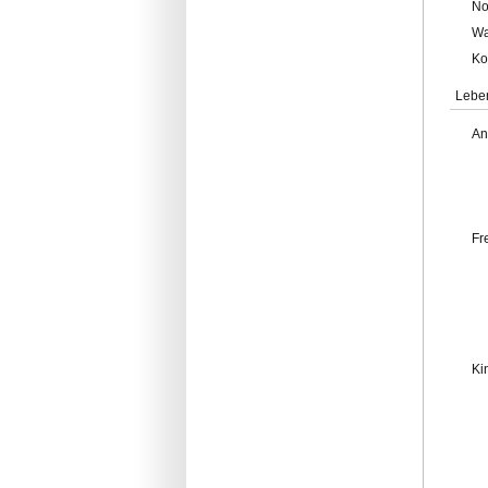
No
Wa
Ko
Lebe
An
Fr
Ki