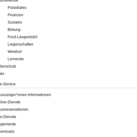
tarbeitende
Präsidiales
Finanzen
Soziales
Bildung
Forst-Längenbühl
Liegenschaften
Werkhof
Lernende
tenschutz
nks
e-Service
uzuzüger*innen-Informationen
line-Dienste
umreservationen
o-Dienste
glemente
wnloads