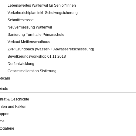
Lebenswertes Wattenwil für Senior*innen
Verkehrsrichtplan inkl. Schulwegsicherung
Schmittestrasse
Neuvermessung Wattenwil
Sanierung Turnhalle Primarschule
Verkauf Mettlenschulhaus
ZPP Grundbach (Wasser- + Abwassererschliessung)
Bevölkerungsworkshop 01.11.2018
Dorfentwicklung
Gesamtmelioration Sistierung
ebcam
inde
rträt & Geschichte
hlen und Fakten
appen
lme
togalerie