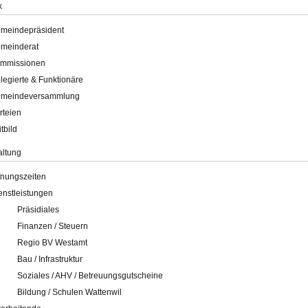
k
meindepräsident
meinderat
mmissionen
legierte & Funktionäre
meindeversammlung
rteien
itbild
altung
fnungszeiten
enstleistungen
Präsidiales
Finanzen / Steuern
Regio BV Westamt
Bau / Infrastruktur
Soziales / AHV / Betreuungsgutscheine
Bildung / Schulen Wattenwil