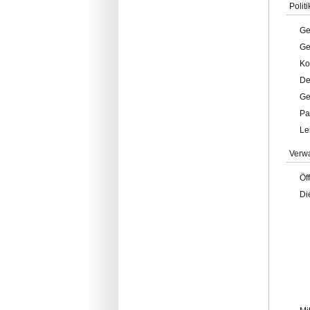
Politi
Ge
Ge
Ko
De
Ge
Pa
Le
Verw
Öf
Di