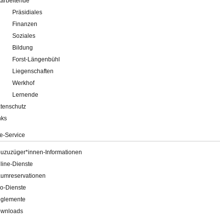
tarbeitende
Präsidiales
Finanzen
Soziales
Bildung
Forst-Längenbühl
Liegenschaften
Werkhof
Lernende
tenschutz
nks
e-Service
uzuzüger*innen-Informationen
line-Dienste
umreservationen
o-Dienste
glemente
wnloads