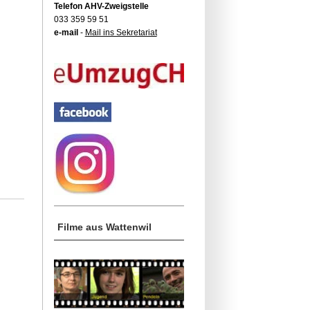
Telefon AHV-Zweigstelle
033 359 59 51
e-mail
-
Mail ins Sekretariat
Filme aus Wattenwil