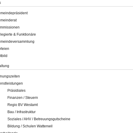
k
meindepräsident
meinderat
mmissionen
legierte & Funktionäre
meindeversammlung
rteien
itbild
altung
fnungszeiten
enstleistungen
Präsidiales
Finanzen / Steuern
Regio BV Westamt
Bau / Infrastruktur
Soziales / AHV / Betreuungsgutscheine
Bildung / Schulen Wattenwil