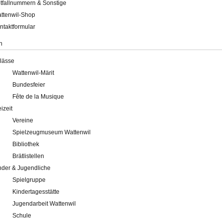
tfallnummern & Sonstige
ttenwil-Shop
ntaktformular
n
lässe
Wattenwil-Märit
Bundesfeier
Fête de la Musique
eizeit
Vereine
Spielzeugmuseum Wattenwil
Bibliothek
Brätlistellen
nder & Jugendliche
Spielgruppe
Kindertagesstätte
Jugendarbeit Wattenwil
Schule