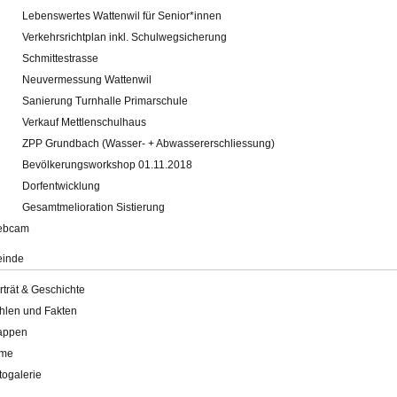
Lebenswertes Wattenwil für Senior*innen
Verkehrsrichtplan inkl. Schulwegsicherung
Schmittestrasse
Neuvermessung Wattenwil
Sanierung Turnhalle Primarschule
Verkauf Mettlenschulhaus
ZPP Grundbach (Wasser- + Abwassererschliessung)
Bevölkerungsworkshop 01.11.2018
Dorfentwicklung
Gesamtmelioration Sistierung
ebcam
inde
rträt & Geschichte
hlen und Fakten
appen
lme
togalerie