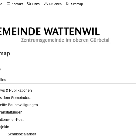
e
Kontakt
Links
Drucken
Sitemap
emap
e
lles
ws & Publikationen
s dem Gemeinderat
teilte Baubewilligungen
ranstaltungen
ttenwiler-Post
ojekte
Schulsozialarbeit