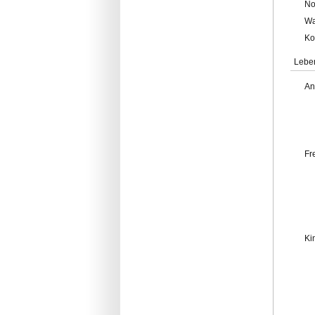
No
Wa
Ko
Lebe
An
Fr
Ki