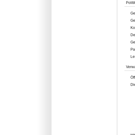
Politi
Ge
Ge
Ko
De
Ge
Pa
Le
Verw
Öf
Di