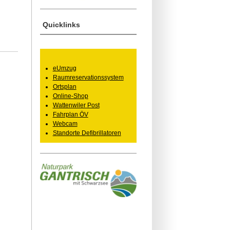
Quicklinks
eUmzug
Raumreservationssystem
Ortsplan
Online-Shop
Wattenwiler Post
Fahrplan ÖV
Webcam
Standorte Defibrillatoren