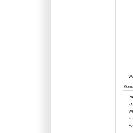
W
Geme
Po
Za
W
Fi
Fo