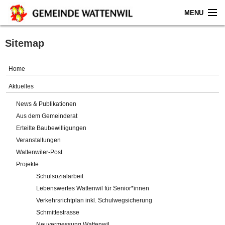
MENU
Home
Sitemap
Aktuelles
Home
Gemeinde
Aktuelles
News & Publikationen
Politik
Aus dem Gemeinderat
Erteilte Baubewilligungen
Verwaltung
Veranstaltungen
Wattenwiler-Post
Online-Service
Projekte
Schulsozialarbeit
Leben
Lebenswertes Wattenwil für Senior*innen
Verkehrsrichtplan inkl. Schulwegsicherung
Impressum
Schmittestrasse
Neuvermessung Wattenwil