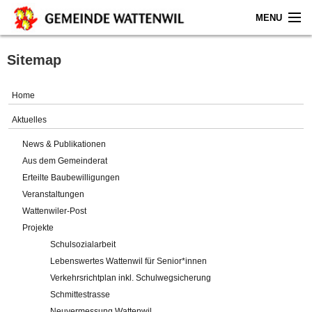
MENU
Home
Sitemap
Aktuelles
Home
Gemeinde
Aktuelles
News & Publikationen
Politik
Aus dem Gemeinderat
Erteilte Baubewilligungen
Verwaltung
Veranstaltungen
Wattenwiler-Post
Online-Service
Projekte
Schulsozialarbeit
Leben
Lebenswertes Wattenwil für Senior*innen
Verkehrsrichtplan inkl. Schulwegsicherung
Impressum
Schmittestrasse
Neuvermessung Wattenwil