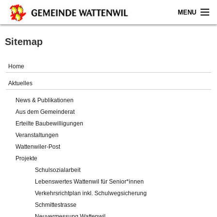
MENU
Home
Sitemap
Aktuelles
Home
Gemeinde
Aktuelles
News & Publikationen
Politik
Aus dem Gemeinderat
Erteilte Baubewilligungen
Verwaltung
Veranstaltungen
Wattenwiler-Post
Online-Service
Projekte
Schulsozialarbeit
Leben
Lebenswertes Wattenwil für Senior*innen
Verkehrsrichtplan inkl. Schulwegsicherung
Impressum
Schmittestrasse
Neuvermessung Wattenwil