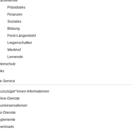
tarbeitende
Präsidiales
Finanzen
Soziales
Bildung
Forst-Längenbühl
Liegenschaften
Werkhof
Lernende
tenschutz
nks
e-Service
uzuzüger*innen-Informationen
line-Dienste
umreservationen
o-Dienste
glemente
wnloads