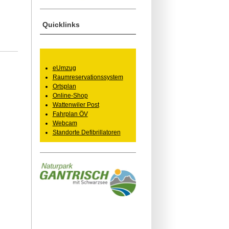
Quicklinks
eUmzug
Raumreservationssystem
Ortsplan
Online-Shop
Wattenwiler Post
Fahrplan ÖV
Webcam
Standorte Defibrillatoren