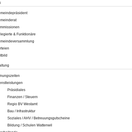
k
meindepräsident
meinderat
mmissionen
legierte & Funktionäre
meindeversammlung
rteien
itbild
altung
fnungszeiten
enstleistungen
Präsidiales
Finanzen / Steuern
Regio BV Westamt
Bau / Infrastruktur
Soziales / AHV / Betreuungsgutscheine
Bildung / Schulen Wattenwil