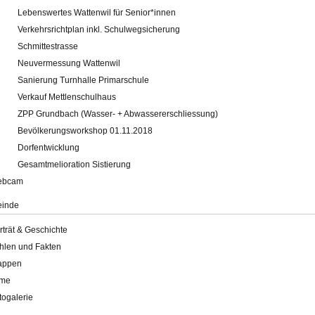
Lebenswertes Wattenwil für Senior*innen
Verkehrsrichtplan inkl. Schulwegsicherung
Schmittestrasse
Neuvermessung Wattenwil
Sanierung Turnhalle Primarschule
Verkauf Mettlenschulhaus
ZPP Grundbach (Wasser- + Abwassererschliessung)
Bevölkerungsworkshop 01.11.2018
Dorfentwicklung
Gesamtmelioration Sistierung
ebcam
inde
rträt & Geschichte
hlen und Fakten
appen
lme
togalerie