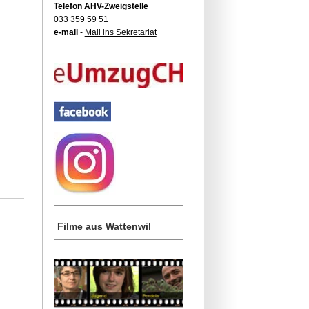
Telefon AHV-Zweigstelle
033 359 59 51
e-mail
-
Mail ins Sekretariat
Filme aus Wattenwil