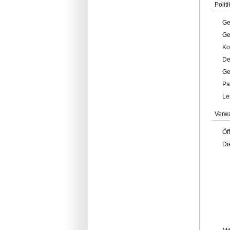
Politi
Ge
Ge
Ko
De
Ge
Pa
Le
Verw
Öf
Di