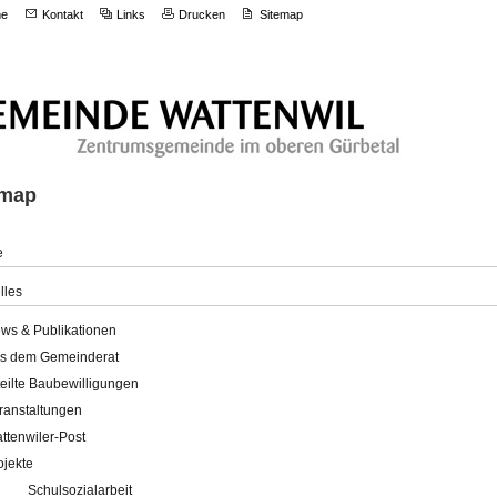
e
Kontakt
Links
Drucken
Sitemap
emap
e
lles
ws & Publikationen
s dem Gemeinderat
teilte Baubewilligungen
ranstaltungen
ttenwiler-Post
ojekte
Schulsozialarbeit