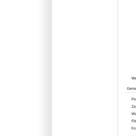
W
Geme
Po
Za
W
Fi
Fo