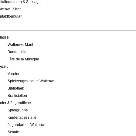
tfallnummern & Sonstige
ttenwil-Shop
ntaktformular
n
lässe
Wattenwil-Märit
Bundesfeier
Fête de la Musique
eizeit
Vereine
Spielzeugmuseum Wattenwil
Bibliothek
Brätlistellen
nder & Jugendliche
Spielgruppe
Kindertagesstätte
Jugendarbeit Wattenwil
Schule