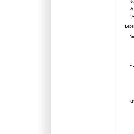
No
Wa
Ko
Lebe
An
Fr
Ki