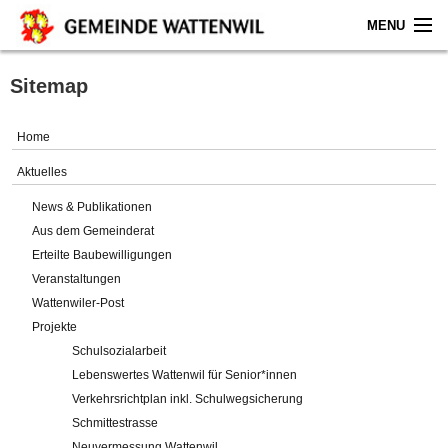
MENU
Home
Sitemap
Aktuelles
Home
Gemeinde
Aktuelles
News & Publikationen
Politik
Aus dem Gemeinderat
Erteilte Baubewilligungen
Verwaltung
Veranstaltungen
Wattenwiler-Post
Online-Service
Projekte
Schulsozialarbeit
Leben
Lebenswertes Wattenwil für Senior*innen
Verkehrsrichtplan inkl. Schulwegsicherung
Impressum
Schmittestrasse
Neuvermessung Wattenwil