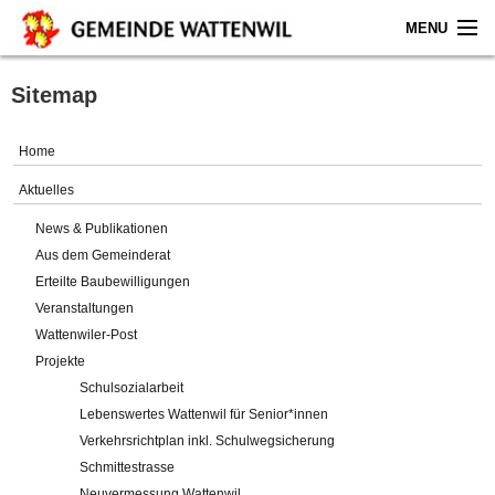
MENU
Home
Sitemap
Aktuelles
Home
Gemeinde
Aktuelles
News & Publikationen
Politik
Aus dem Gemeinderat
Erteilte Baubewilligungen
Verwaltung
Veranstaltungen
Wattenwiler-Post
Online-Service
Projekte
Schulsozialarbeit
Leben
Lebenswertes Wattenwil für Senior*innen
Verkehrsrichtplan inkl. Schulwegsicherung
Impressum
Schmittestrasse
Neuvermessung Wattenwil