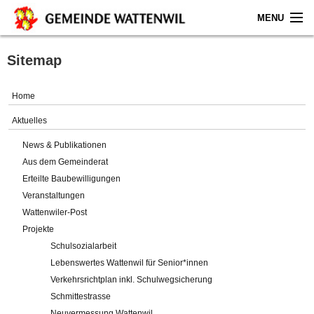
MENU
Home
Sitemap
Aktuelles
Home
Gemeinde
Aktuelles
News & Publikationen
Politik
Aus dem Gemeinderat
Erteilte Baubewilligungen
Verwaltung
Veranstaltungen
Wattenwiler-Post
Online-Service
Projekte
Schulsozialarbeit
Leben
Lebenswertes Wattenwil für Senior*innen
Verkehrsrichtplan inkl. Schulwegsicherung
Impressum
Schmittestrasse
Neuvermessung Wattenwil