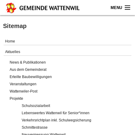
MENU
Home
Sitemap
Aktuelles
Home
Gemeinde
Aktuelles
News & Publikationen
Politik
Aus dem Gemeinderat
Erteilte Baubewilligungen
Verwaltung
Veranstaltungen
Wattenwiler-Post
Online-Service
Projekte
Schulsozialarbeit
Leben
Lebenswertes Wattenwil für Senior*innen
Verkehrsrichtplan inkl. Schulwegsicherung
Impressum
Schmittestrasse
Neuvermessung Wattenwil