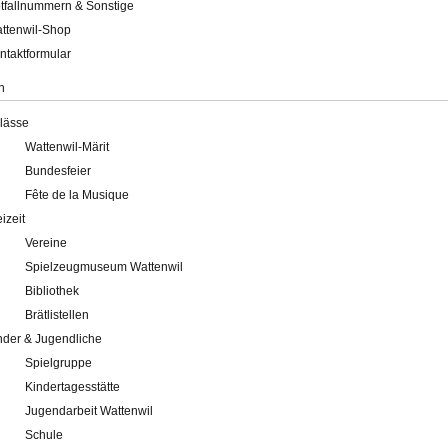
tfallnummern & Sonstige
ttenwil-Shop
ntaktformular
n
lässe
Wattenwil-Märit
Bundesfeier
Fête de la Musique
eizeit
Vereine
Spielzeugmuseum Wattenwil
Bibliothek
Brätlistellen
nder & Jugendliche
Spielgruppe
Kindertagesstätte
Jugendarbeit Wattenwil
Schule