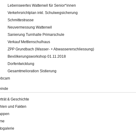
Lebenswertes Wattenwil für Senior*innen
Verkehrsrichtplan inkl. Schulwegsicherung
Schmittestrasse
Neuvermessung Wattenwil
Sanierung Turnhalle Primarschule
Verkauf Mettlenschulhaus
ZPP Grundbach (Wasser- + Abwassererschliessung)
Bevölkerungsworkshop 01.11.2018
Dorfentwicklung
Gesamtmelioration Sistierung
ebcam
inde
rträt & Geschichte
hlen und Fakten
appen
lme
togalerie