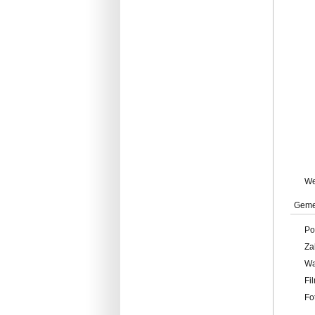
W
Geme
Po
Za
W
Fi
Fo