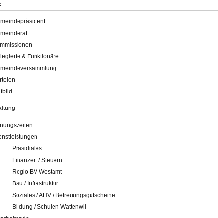
k
meindepräsident
meinderat
mmissionen
legierte & Funktionäre
meindeversammlung
rteien
itbild
altung
fnungszeiten
enstleistungen
Präsidiales
Finanzen / Steuern
Regio BV Westamt
Bau / Infrastruktur
Soziales / AHV / Betreuungsgutscheine
Bildung / Schulen Wattenwil