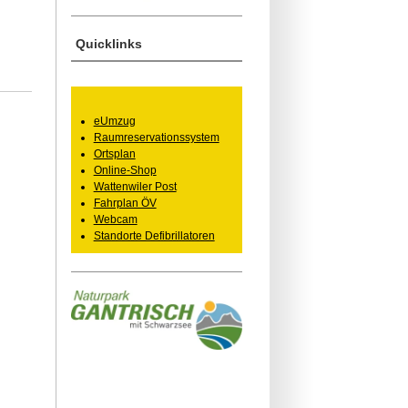
Quicklinks
eUmzug
Raumreservationssystem
Ortsplan
Online-Shop
Wattenwiler Post
Fahrplan ÖV
Webcam
Standorte Defibrillatoren