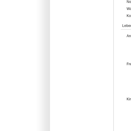
No
Wa
Ko
Lebe
An
Fr
Ki