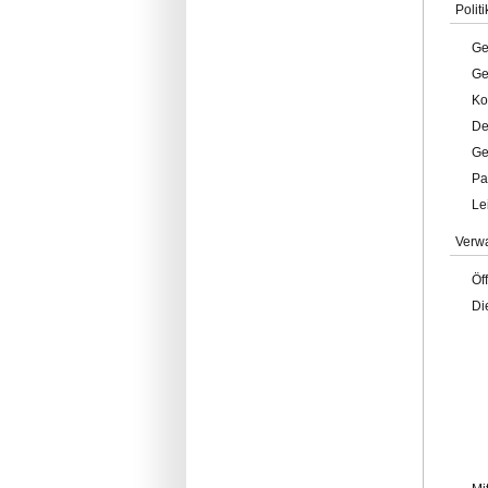
Politi
Ge
Ge
Ko
De
Ge
Pa
Le
Verw
Öf
Di