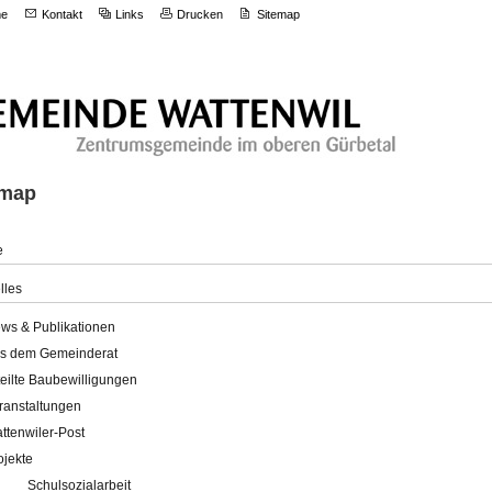
e
Kontakt
Links
Drucken
Sitemap
emap
e
lles
ws & Publikationen
s dem Gemeinderat
teilte Baubewilligungen
ranstaltungen
ttenwiler-Post
ojekte
Schulsozialarbeit