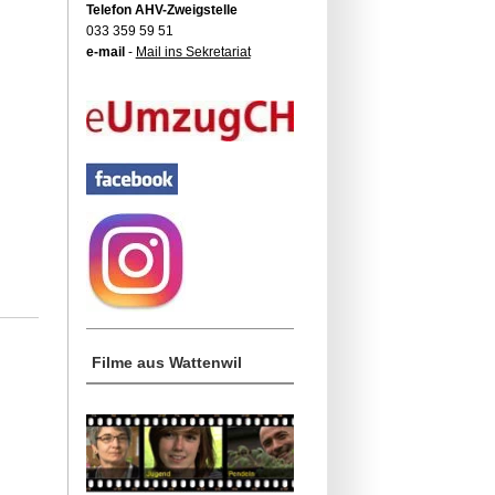
Telefon AHV-Zweigstelle
033 359 59 51
e-mail
-
Mail ins Sekretariat
Filme aus Wattenwil