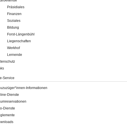
tarbeitende
Präsidiales
Finanzen
Soziales
Bildung
Forst-Längenbühl
Liegenschaften
Werkhof
Lernende
tenschutz
nks
e-Service
uzuzüger*innen-Informationen
line-Dienste
umreservationen
o-Dienste
glemente
wnloads