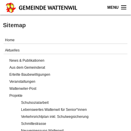
MENU
Home
Sitemap
Aktuelles
Home
Gemeinde
Aktuelles
News & Publikationen
Politik
Aus dem Gemeinderat
Erteilte Baubewilligungen
Verwaltung
Veranstaltungen
Wattenwiler-Post
Online-Service
Projekte
Schulsozialarbeit
Leben
Lebenswertes Wattenwil für Senior*innen
Verkehrsrichtplan inkl. Schulwegsicherung
Impressum
Schmittestrasse
Neuvermessung Wattenwil