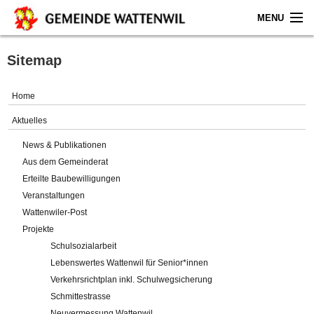
MENU
Home
Sitemap
Aktuelles
Home
Gemeinde
Aktuelles
News & Publikationen
Politik
Aus dem Gemeinderat
Erteilte Baubewilligungen
Verwaltung
Veranstaltungen
Wattenwiler-Post
Online-Service
Projekte
Schulsozialarbeit
Leben
Lebenswertes Wattenwil für Senior*innen
Verkehrsrichtplan inkl. Schulwegsicherung
Impressum
Schmittestrasse
Neuvermessung Wattenwil