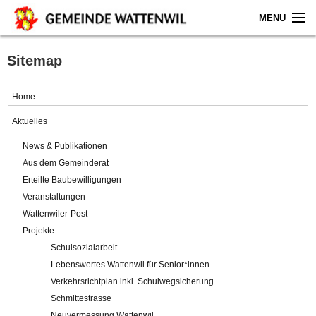
MENU
Home
Sitemap
Aktuelles
Home
Gemeinde
Aktuelles
News & Publikationen
Politik
Aus dem Gemeinderat
Erteilte Baubewilligungen
Verwaltung
Veranstaltungen
Wattenwiler-Post
Online-Service
Projekte
Schulsozialarbeit
Leben
Lebenswertes Wattenwil für Senior*innen
Verkehrsrichtplan inkl. Schulwegsicherung
Impressum
Schmittestrasse
Neuvermessung Wattenwil