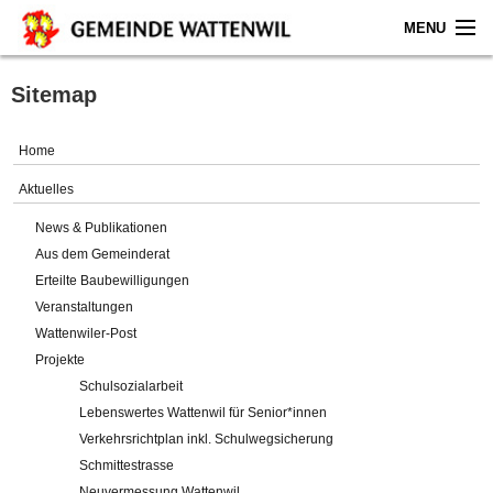
MENU
Home
Sitemap
Aktuelles
Home
Gemeinde
Aktuelles
News & Publikationen
Politik
Aus dem Gemeinderat
Erteilte Baubewilligungen
Verwaltung
Veranstaltungen
Wattenwiler-Post
Online-Service
Projekte
Schulsozialarbeit
Leben
Lebenswertes Wattenwil für Senior*innen
Verkehrsrichtplan inkl. Schulwegsicherung
Impressum
Schmittestrasse
Neuvermessung Wattenwil