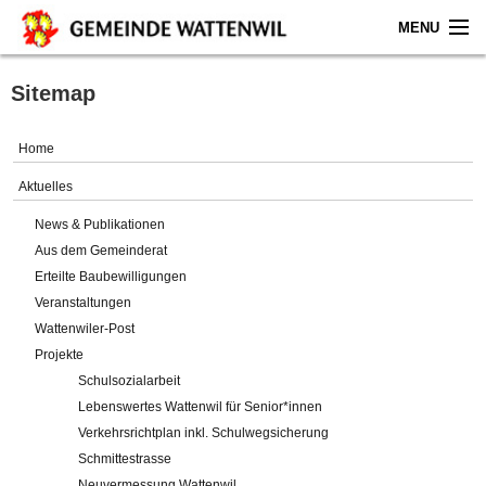
MENU
Home
Sitemap
Aktuelles
Home
Gemeinde
Aktuelles
News & Publikationen
Politik
Aus dem Gemeinderat
Erteilte Baubewilligungen
Verwaltung
Veranstaltungen
Wattenwiler-Post
Online-Service
Projekte
Schulsozialarbeit
Leben
Lebenswertes Wattenwil für Senior*innen
Verkehrsrichtplan inkl. Schulwegsicherung
Impressum
Schmittestrasse
Neuvermessung Wattenwil