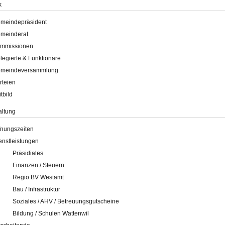
k
meindepräsident
meinderat
mmissionen
legierte & Funktionäre
meindeversammlung
rteien
itbild
altung
fnungszeiten
enstleistungen
Präsidiales
Finanzen / Steuern
Regio BV Westamt
Bau / Infrastruktur
Soziales / AHV / Betreuungsgutscheine
Bildung / Schulen Wattenwil