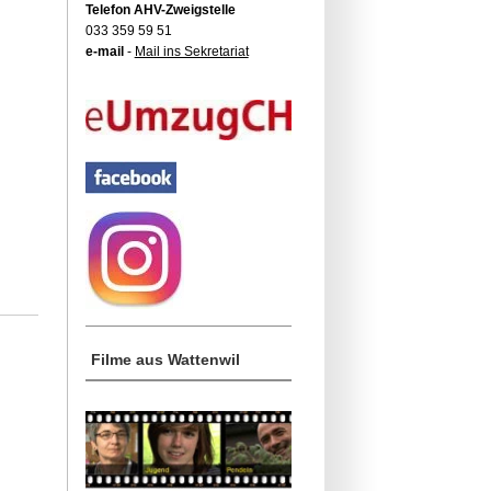
Telefon AHV-Zweigstelle
033 359 59 51
e-mail
-
Mail ins Sekretariat
Filme aus Wattenwil