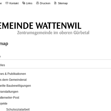
e
Kontakt
Links
Drucken
Sitemap
emap
e
lles
ws & Publikationen
s dem Gemeinderat
teilte Baubewilligungen
ranstaltungen
ttenwiler-Post
ojekte
Schulsozialarbeit