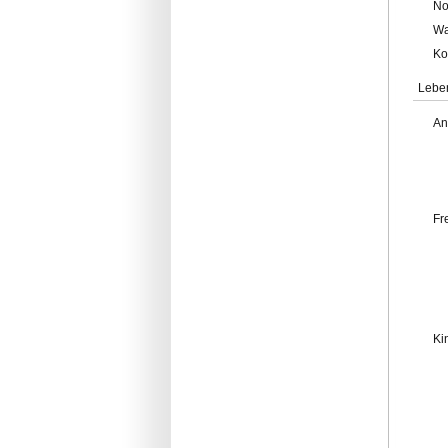
No
Wa
Ko
Lebe
An
Fr
Ki