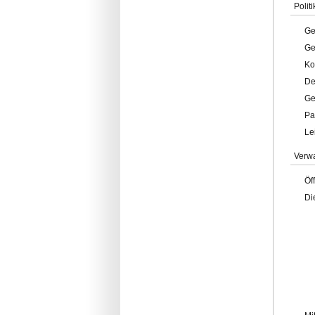
Politi
Ge
Ge
Ko
De
Ge
Pa
Le
Verw
Öf
Di