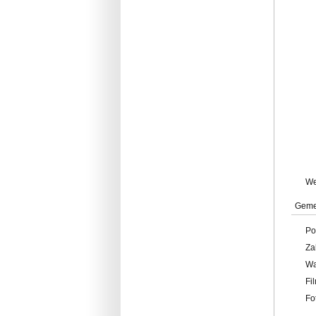
W
Geme
Po
Za
W
Fi
Fo