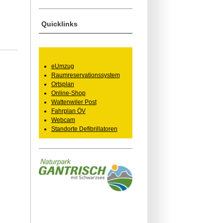
Quicklinks
eUmzug
Raumreservationssystem
Ortsplan
Online-Shop
Wattenwiler Post
Fahrplan ÖV
Webcam
Standorte Defibrillatoren