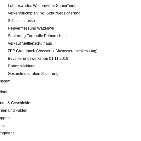
Lebenswertes Wattenwil für Senior*innen
Verkehrsrichtplan inkl. Schulwegsicherung
Schmittestrasse
Neuvermessung Wattenwil
Sanierung Turnhalle Primarschule
Verkauf Mettlenschulhaus
ZPP Grundbach (Wasser- + Abwassererschliessung)
Bevölkerungsworkshop 01.11.2018
Dorfentwicklung
Gesamtmelioration Sistierung
ebcam
inde
rträt & Geschichte
hlen und Fakten
appen
lme
togalerie