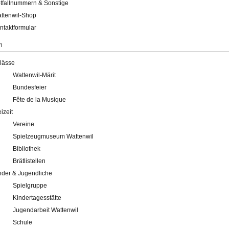
tfallnummern & Sonstige
ttenwil-Shop
ntaktformular
n
lässe
Wattenwil-Märit
Bundesfeier
Fête de la Musique
eizeit
Vereine
Spielzeugmuseum Wattenwil
Bibliothek
Brätlistellen
nder & Jugendliche
Spielgruppe
Kindertagesstätte
Jugendarbeit Wattenwil
Schule