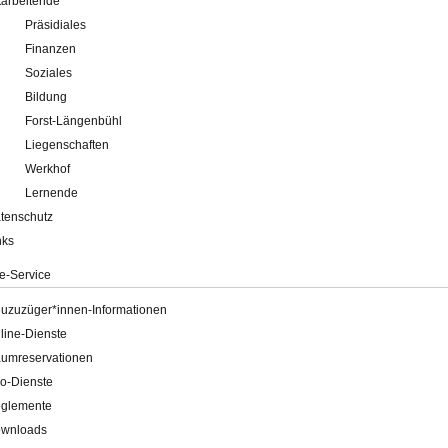
tarbeitende
Präsidiales
Finanzen
Soziales
Bildung
Forst-Längenbühl
Liegenschaften
Werkhof
Lernende
tenschutz
nks
e-Service
uzuzüger*innen-Informationen
line-Dienste
umreservationen
o-Dienste
glemente
wnloads