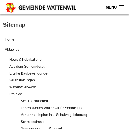
MENU
Home
Sitemap
Aktuelles
Home
Gemeinde
Aktuelles
News & Publikationen
Politik
Aus dem Gemeinderat
Erteilte Baubewilligungen
Verwaltung
Veranstaltungen
Wattenwiler-Post
Online-Service
Projekte
Schulsozialarbeit
Leben
Lebenswertes Wattenwil für Senior*innen
Verkehrsrichtplan inkl. Schulwegsicherung
Impressum
Schmittestrasse
Neuvermessung Wattenwil