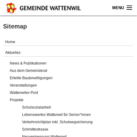
MENU
Home
Sitemap
Aktuelles
Home
Gemeinde
Aktuelles
News & Publikationen
Politik
Aus dem Gemeinderat
Erteilte Baubewilligungen
Verwaltung
Veranstaltungen
Wattenwiler-Post
Online-Service
Projekte
Schulsozialarbeit
Leben
Lebenswertes Wattenwil für Senior*innen
Verkehrsrichtplan inkl. Schulwegsicherung
Impressum
Schmittestrasse
Neuvermessung Wattenwil