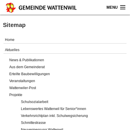
MENU
Home
Sitemap
Aktuelles
Home
Gemeinde
Aktuelles
News & Publikationen
Politik
Aus dem Gemeinderat
Erteilte Baubewilligungen
Verwaltung
Veranstaltungen
Wattenwiler-Post
Online-Service
Projekte
Schulsozialarbeit
Leben
Lebenswertes Wattenwil für Senior*innen
Verkehrsrichtplan inkl. Schulwegsicherung
Impressum
Schmittestrasse
Neuvermessung Wattenwil