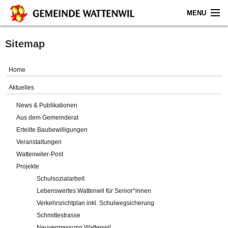
MENU
Home
Sitemap
Aktuelles
Home
Gemeinde
Aktuelles
News & Publikationen
Politik
Aus dem Gemeinderat
Erteilte Baubewilligungen
Verwaltung
Veranstaltungen
Wattenwiler-Post
Online-Service
Projekte
Schulsozialarbeit
Leben
Lebenswertes Wattenwil für Senior*innen
Verkehrsrichtplan inkl. Schulwegsicherung
Impressum
Schmittestrasse
Neuvermessung Wattenwil