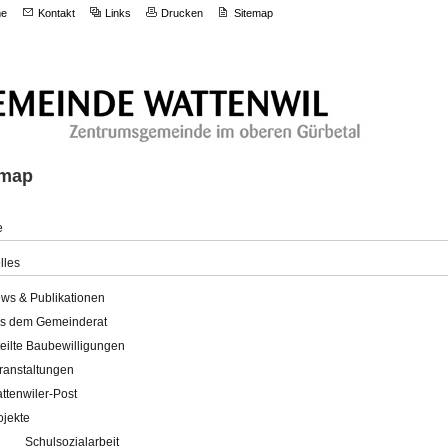
e
Kontakt
Links
Drucken
Sitemap
emap
e
lles
ws & Publikationen
s dem Gemeinderat
teilte Baubewilligungen
ranstaltungen
ttenwiler-Post
ojekte
Schulsozialarbeit