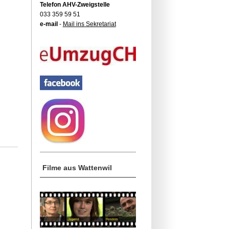
Telefon AHV-Zweigstelle
033 359 59 51
e-mail
-
Mail ins Sekretariat
Filme aus Wattenwil