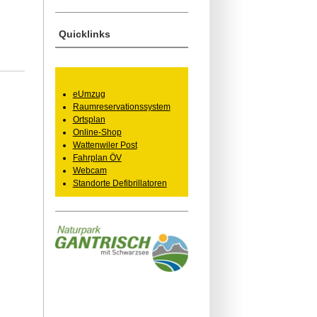
Quicklinks
eUmzug
Raumreservationssystem
Ortsplan
Online-Shop
Wattenwiler Post
Fahrplan ÖV
Webcam
Standorte Defibrillatoren