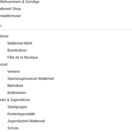
tfallnummern & Sonstige
ttenwil-Shop
ntaktformular
n
lässe
Wattenwil-Märit
Bundesfeier
Fête de la Musique
eizeit
Vereine
Spielzeugmuseum Wattenwil
Bibliothek
Brätlistellen
nder & Jugendliche
Spielgruppe
Kindertagesstätte
Jugendarbeit Wattenwil
Schule