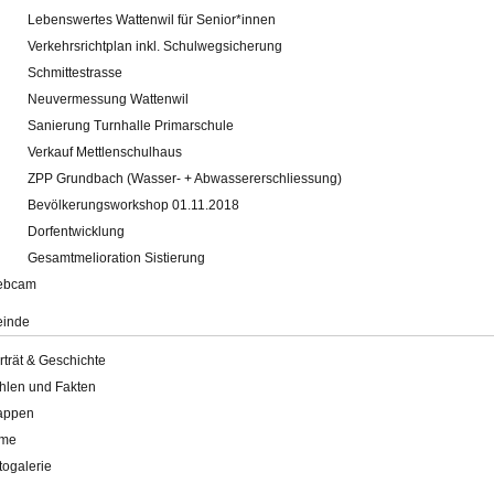
Lebenswertes Wattenwil für Senior*innen
Verkehrsrichtplan inkl. Schulwegsicherung
Schmittestrasse
Neuvermessung Wattenwil
Sanierung Turnhalle Primarschule
Verkauf Mettlenschulhaus
ZPP Grundbach (Wasser- + Abwassererschliessung)
Bevölkerungsworkshop 01.11.2018
Dorfentwicklung
Gesamtmelioration Sistierung
ebcam
inde
rträt & Geschichte
hlen und Fakten
appen
lme
togalerie