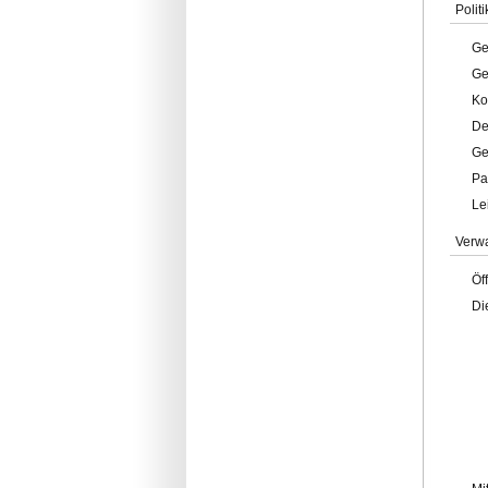
Politi
Ge
Ge
Ko
De
Ge
Pa
Le
Verw
Öf
Di