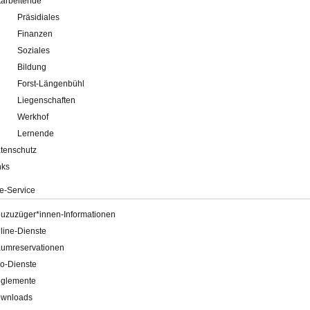
tarbeitende
Präsidiales
Finanzen
Soziales
Bildung
Forst-Längenbühl
Liegenschaften
Werkhof
Lernende
tenschutz
nks
e-Service
uzuzüger*innen-Informationen
line-Dienste
umreservationen
o-Dienste
glemente
wnloads