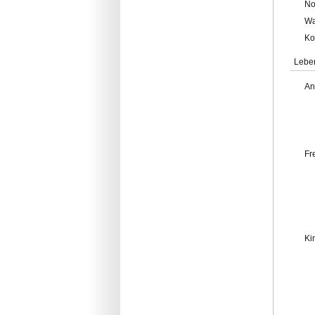
No
Wa
Ko
Lebe
An
Fr
Ki