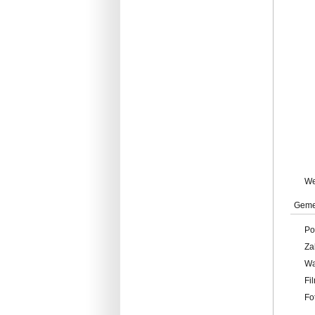
W
Geme
Po
Za
W
Fi
Fo