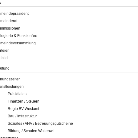
k
meindepräsident
meinderat
mmissionen
legierte & Funktionäre
meindeversammlung
rteien
itbild
altung
fnungszeiten
enstleistungen
Präsidiales
Finanzen / Steuern
Regio BV Westamt
Bau / Infrastruktur
Soziales / AHV / Betreuungsgutscheine
Bildung / Schulen Wattenwil