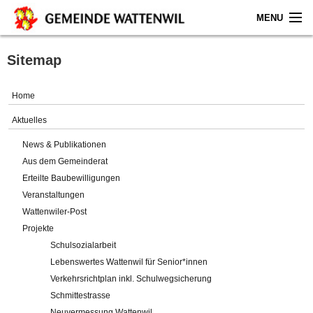
MENU
Home
Sitemap
Aktuelles
Home
Gemeinde
Aktuelles
News & Publikationen
Politik
Aus dem Gemeinderat
Erteilte Baubewilligungen
Verwaltung
Veranstaltungen
Wattenwiler-Post
Online-Service
Projekte
Schulsozialarbeit
Leben
Lebenswertes Wattenwil für Senior*innen
Verkehrsrichtplan inkl. Schulwegsicherung
Impressum
Schmittestrasse
Neuvermessung Wattenwil