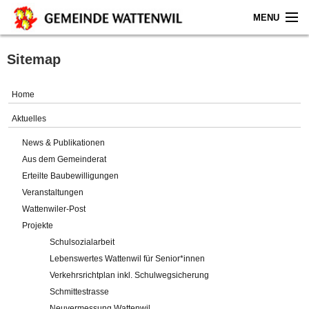
MENU
Home
Sitemap
Aktuelles
Home
Gemeinde
Aktuelles
News & Publikationen
Politik
Aus dem Gemeinderat
Erteilte Baubewilligungen
Verwaltung
Veranstaltungen
Wattenwiler-Post
Online-Service
Projekte
Schulsozialarbeit
Leben
Lebenswertes Wattenwil für Senior*innen
Verkehrsrichtplan inkl. Schulwegsicherung
Impressum
Schmittestrasse
Neuvermessung Wattenwil