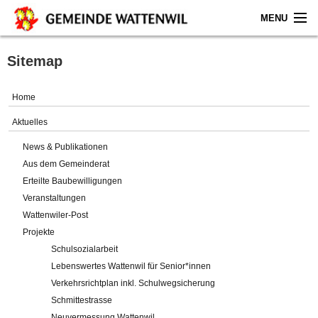
MENU
Home
Sitemap
Aktuelles
Home
Gemeinde
Aktuelles
News & Publikationen
Politik
Aus dem Gemeinderat
Erteilte Baubewilligungen
Verwaltung
Veranstaltungen
Wattenwiler-Post
Online-Service
Projekte
Schulsozialarbeit
Leben
Lebenswertes Wattenwil für Senior*innen
Verkehrsrichtplan inkl. Schulwegsicherung
Impressum
Schmittestrasse
Neuvermessung Wattenwil