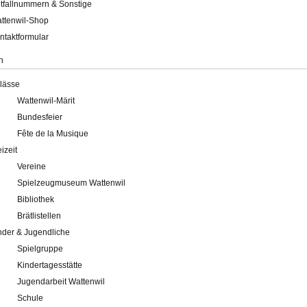
tfallnummern & Sonstige
ttenwil-Shop
ntaktformular
n
lässe
Wattenwil-Märit
Bundesfeier
Fête de la Musique
eizeit
Vereine
Spielzeugmuseum Wattenwil
Bibliothek
Brätlistellen
nder & Jugendliche
Spielgruppe
Kindertagesstätte
Jugendarbeit Wattenwil
Schule