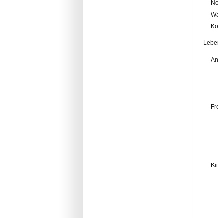
No
Wa
Ko
Lebe
An
Fr
Ki