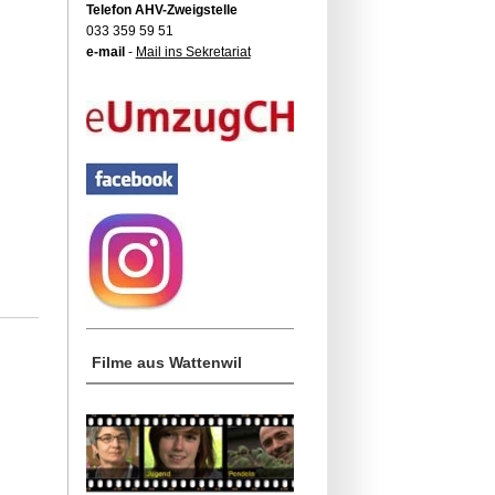
Telefon AHV-Zweigstelle
033 359 59 51
e-mail
-
Mail ins Sekretariat
Filme aus Wattenwil