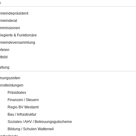
k
meindepräsident
meinderat
mmissionen
legierte & Funktionäre
meindeversammlung
rteien
itbild
altung
fnungszeiten
enstleistungen
Präsidiales
Finanzen / Steuern
Regio BV Westamt
Bau / Infrastruktur
Soziales / AHV / Betreuungsgutscheine
Bildung / Schulen Wattenwil