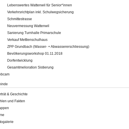
Lebenswertes Wattenwil für Senior*innen
Verkehrsrichtplan inkl. Schulwegsicherung
Schmittestrasse
Neuvermessung Wattenwil
Sanierung Turnhalle Primarschule
Verkauf Mettlenschulhaus
ZPP Grundbach (Wasser- + Abwassererschliessung)
Bevölkerungsworkshop 01.11.2018
Dorfentwicklung
Gesamtmelioration Sistierung
ebcam
inde
rträt & Geschichte
hlen und Fakten
appen
lme
togalerie