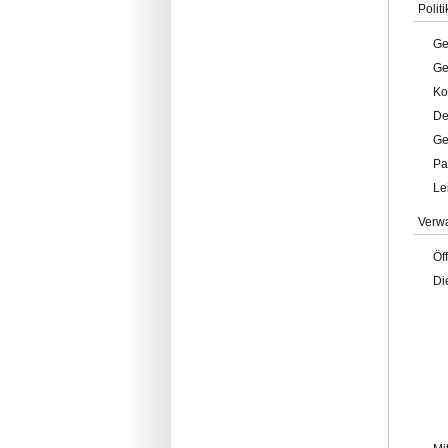
Politi
Ge
Ge
Ko
De
Ge
Pa
Le
Verw
Öf
Di