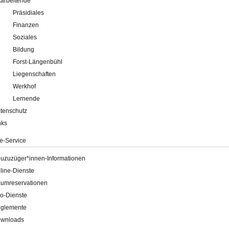
tarbeitende
Präsidiales
Finanzen
Soziales
Bildung
Forst-Längenbühl
Liegenschaften
Werkhof
Lernende
tenschutz
nks
e-Service
uzuzüger*innen-Informationen
line-Dienste
umreservationen
o-Dienste
glemente
wnloads