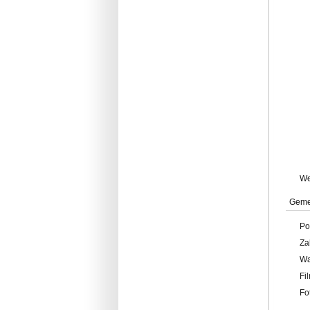
W
Geme
Po
Za
W
Fi
Fo