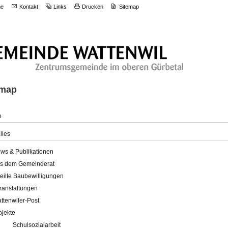
e
Kontakt
Links
Drucken
Sitemap
emap
e
lles
ws & Publikationen
s dem Gemeinderat
teilte Baubewilligungen
ranstaltungen
ttenwiler-Post
ojekte
Schulsozialarbeit