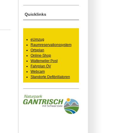
Quicklinks
eUmzug
Raumreservationssystem
Ortsplan
Online-Shop
Wattenwiler Post
Fahrplan ÖV
Webcam
Standorte Defibrillatoren