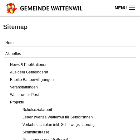
MENU
Home
Sitemap
Aktuelles
Home
Gemeinde
Aktuelles
News & Publikationen
Politik
Aus dem Gemeinderat
Erteilte Baubewilligungen
Verwaltung
Veranstaltungen
Wattenwiler-Post
Online-Service
Projekte
Schulsozialarbeit
Leben
Lebenswertes Wattenwil für Senior*innen
Verkehrsrichtplan inkl. Schulwegsicherung
Impressum
Schmittestrasse
Neuvermessung Wattenwil