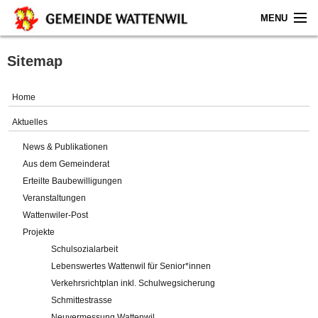
MENU
Home
Sitemap
Aktuelles
Home
Gemeinde
Aktuelles
News & Publikationen
Politik
Aus dem Gemeinderat
Erteilte Baubewilligungen
Verwaltung
Veranstaltungen
Wattenwiler-Post
Online-Service
Projekte
Schulsozialarbeit
Leben
Lebenswertes Wattenwil für Senior*innen
Verkehrsrichtplan inkl. Schulwegsicherung
Impressum
Schmittestrasse
Neuvermessung Wattenwil