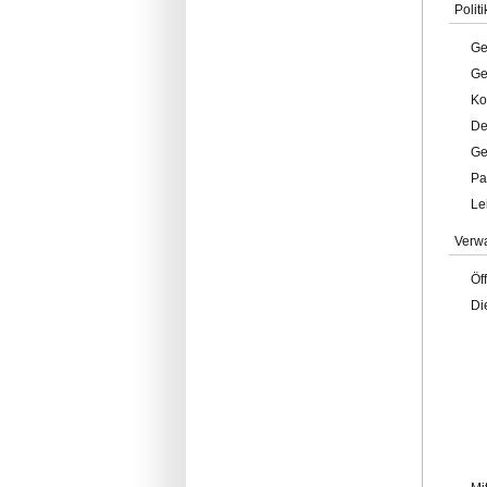
Politi
Ge
Ge
Ko
De
Ge
Pa
Le
Verw
Öf
Di