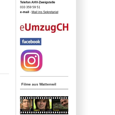
Telefon AHV-Zweigstelle
033 359 59 51
e-mail
-
Mail ins Sekretariat
Filme aus Wattenwil