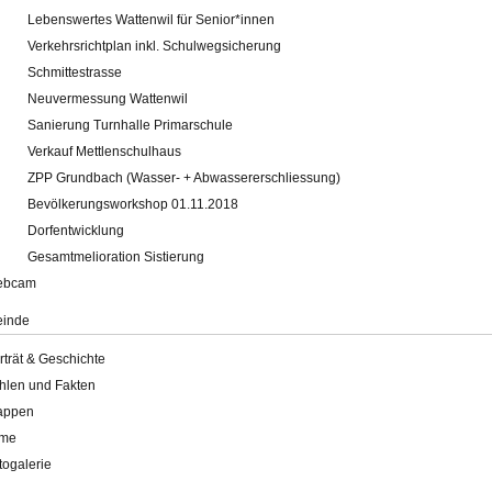
Lebenswertes Wattenwil für Senior*innen
Verkehrsrichtplan inkl. Schulwegsicherung
Schmittestrasse
Neuvermessung Wattenwil
Sanierung Turnhalle Primarschule
Verkauf Mettlenschulhaus
ZPP Grundbach (Wasser- + Abwassererschliessung)
Bevölkerungsworkshop 01.11.2018
Dorfentwicklung
Gesamtmelioration Sistierung
ebcam
inde
rträt & Geschichte
hlen und Fakten
appen
lme
togalerie