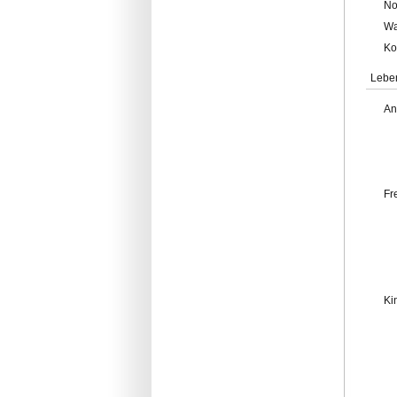
No
Wa
Ko
Lebe
An
Fr
Ki