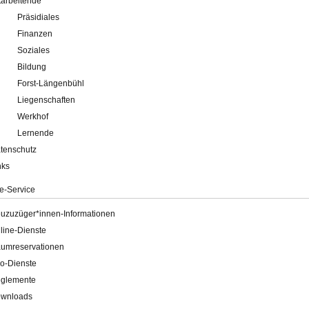
tarbeitende
Präsidiales
Finanzen
Soziales
Bildung
Forst-Längenbühl
Liegenschaften
Werkhof
Lernende
tenschutz
nks
e-Service
uzuzüger*innen-Informationen
line-Dienste
umreservationen
o-Dienste
glemente
wnloads