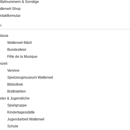
tfallnummern & Sonstige
ttenwil-Shop
ntaktformular
n
lässe
Wattenwil-Märit
Bundesfeier
Fête de la Musique
eizeit
Vereine
Spielzeugmuseum Wattenwil
Bibliothek
Brätlistellen
nder & Jugendliche
Spielgruppe
Kindertagesstätte
Jugendarbeit Wattenwil
Schule