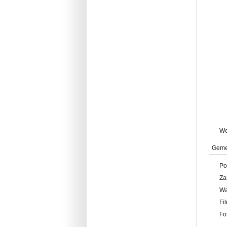
W
Geme
Po
Za
W
Fi
Fo