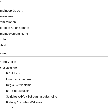
k
meindepräsident
meinderat
mmissionen
legierte & Funktionäre
meindeversammlung
rteien
itbild
altung
fnungszeiten
enstleistungen
Präsidiales
Finanzen / Steuern
Regio BV Westamt
Bau / Infrastruktur
Soziales / AHV / Betreuungsgutscheine
Bildung / Schulen Wattenwil