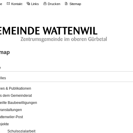
e
Kontakt
Links
Drucken
Sitemap
emap
e
lles
ws & Publikationen
s dem Gemeinderat
teilte Baubewilligungen
ranstaltungen
ttenwiler-Post
ojekte
Schulsozialarbeit