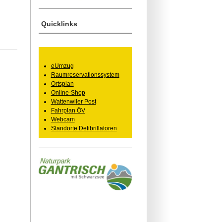
Quicklinks
eUmzug
Raumreservationssystem
Ortsplan
Online-Shop
Wattenwiler Post
Fahrplan ÖV
Webcam
Standorte Defibrillatoren