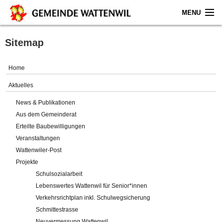
MENU
Home
Sitemap
Aktuelles
Home
Gemeinde
Aktuelles
News & Publikationen
Politik
Aus dem Gemeinderat
Erteilte Baubewilligungen
Verwaltung
Veranstaltungen
Wattenwiler-Post
Online-Service
Projekte
Schulsozialarbeit
Leben
Lebenswertes Wattenwil für Senior*innen
Verkehrsrichtplan inkl. Schulwegsicherung
Impressum
Schmittestrasse
Neuvermessung Wattenwil