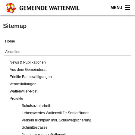
MENU
Home
Sitemap
Aktuelles
Home
Gemeinde
Aktuelles
News & Publikationen
Politik
Aus dem Gemeinderat
Erteilte Baubewilligungen
Verwaltung
Veranstaltungen
Wattenwiler-Post
Online-Service
Projekte
Schulsozialarbeit
Leben
Lebenswertes Wattenwil für Senior*innen
Verkehrsrichtplan inkl. Schulwegsicherung
Impressum
Schmittestrasse
Neuvermessung Wattenwil