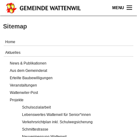
MENU
Home
Sitemap
Aktuelles
Home
Gemeinde
Aktuelles
News & Publikationen
Politik
Aus dem Gemeinderat
Erteilte Baubewilligungen
Verwaltung
Veranstaltungen
Wattenwiler-Post
Online-Service
Projekte
Schulsozialarbeit
Leben
Lebenswertes Wattenwil für Senior*innen
Verkehrsrichtplan inkl. Schulwegsicherung
Impressum
Schmittestrasse
Neuvermessung Wattenwil