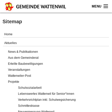
MENU
Home
Sitemap
Aktuelles
Home
Gemeinde
Aktuelles
News & Publikationen
Politik
Aus dem Gemeinderat
Erteilte Baubewilligungen
Verwaltung
Veranstaltungen
Wattenwiler-Post
Online-Service
Projekte
Schulsozialarbeit
Leben
Lebenswertes Wattenwil für Senior*innen
Verkehrsrichtplan inkl. Schulwegsicherung
Impressum
Schmittestrasse
Neuvermessung Wattenwil