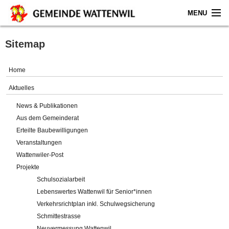
MENU
Home
Sitemap
Aktuelles
Home
Gemeinde
Aktuelles
News & Publikationen
Politik
Aus dem Gemeinderat
Erteilte Baubewilligungen
Verwaltung
Veranstaltungen
Wattenwiler-Post
Online-Service
Projekte
Schulsozialarbeit
Leben
Lebenswertes Wattenwil für Senior*innen
Verkehrsrichtplan inkl. Schulwegsicherung
Impressum
Schmittestrasse
Neuvermessung Wattenwil