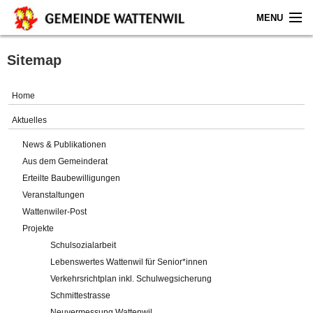
MENU
Home
Sitemap
Aktuelles
Home
Gemeinde
Aktuelles
News & Publikationen
Politik
Aus dem Gemeinderat
Erteilte Baubewilligungen
Verwaltung
Veranstaltungen
Wattenwiler-Post
Online-Service
Projekte
Schulsozialarbeit
Leben
Lebenswertes Wattenwil für Senior*innen
Verkehrsrichtplan inkl. Schulwegsicherung
Impressum
Schmittestrasse
Neuvermessung Wattenwil