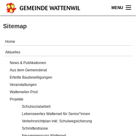
MENU
Home
Sitemap
Aktuelles
Home
Gemeinde
Aktuelles
News & Publikationen
Politik
Aus dem Gemeinderat
Erteilte Baubewilligungen
Verwaltung
Veranstaltungen
Wattenwiler-Post
Online-Service
Projekte
Schulsozialarbeit
Leben
Lebenswertes Wattenwil für Senior*innen
Verkehrsrichtplan inkl. Schulwegsicherung
Impressum
Schmittestrasse
Neuvermessung Wattenwil