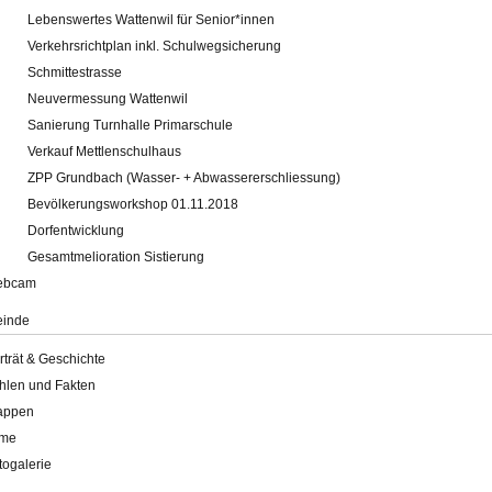
Lebenswertes Wattenwil für Senior*innen
Verkehrsrichtplan inkl. Schulwegsicherung
Schmittestrasse
Neuvermessung Wattenwil
Sanierung Turnhalle Primarschule
Verkauf Mettlenschulhaus
ZPP Grundbach (Wasser- + Abwassererschliessung)
Bevölkerungsworkshop 01.11.2018
Dorfentwicklung
Gesamtmelioration Sistierung
ebcam
inde
rträt & Geschichte
hlen und Fakten
appen
lme
togalerie