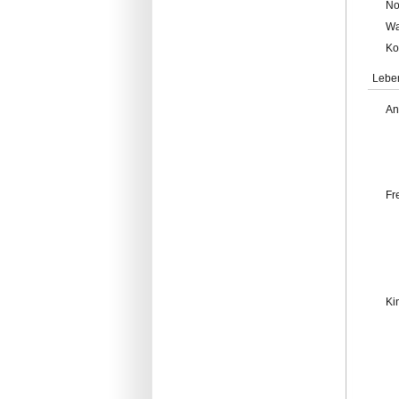
No
Wa
Ko
Lebe
An
Fr
Ki