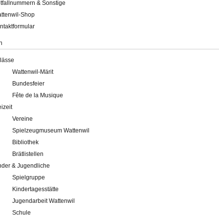
tfallnummern & Sonstige
ttenwil-Shop
ntaktformular
n
lässe
Wattenwil-Märit
Bundesfeier
Fête de la Musique
eizeit
Vereine
Spielzeugmuseum Wattenwil
Bibliothek
Brätlistellen
nder & Jugendliche
Spielgruppe
Kindertagesstätte
Jugendarbeit Wattenwil
Schule