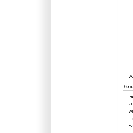
W
Geme
Po
Za
W
Fi
Fo