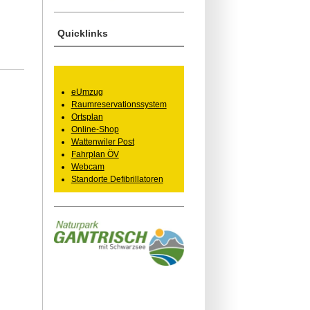
Quicklinks
eUmzug
Raumreservationssystem
Ortsplan
Online-Shop
Wattenwiler Post
Fahrplan ÖV
Webcam
Standorte Defibrillatoren