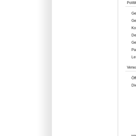
Politi
Ge
Ge
Ko
De
Ge
Pa
Le
Verw
Öf
Di