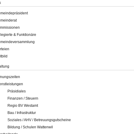
k
meindepräsident
meinderat
mmissionen
legierte & Funktionäre
meindeversammlung
rteien
itbild
altung
fnungszeiten
enstleistungen
Präsidiales
Finanzen / Steuern
Regio BV Westamt
Bau / Infrastruktur
Soziales / AHV / Betreuungsgutscheine
Bildung / Schulen Wattenwil