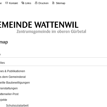
e
Kontakt
Links
Drucken
Sitemap
emap
e
lles
ws & Publikationen
s dem Gemeinderat
teilte Baubewilligungen
ranstaltungen
ttenwiler-Post
ojekte
Schulsozialarbeit