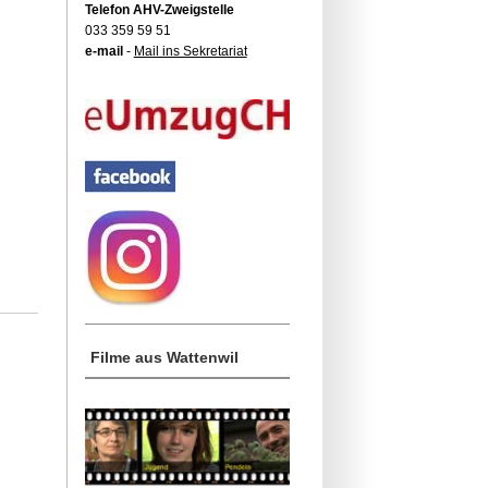
Telefon AHV-Zweigstelle
033 359 59 51
e-mail
-
Mail ins Sekretariat
Filme aus Wattenwil