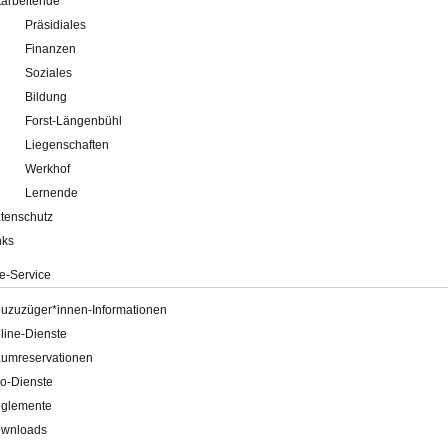
tarbeitende
Präsidiales
Finanzen
Soziales
Bildung
Forst-Längenbühl
Liegenschaften
Werkhof
Lernende
tenschutz
nks
e-Service
uzuzüger*innen-Informationen
line-Dienste
umreservationen
o-Dienste
glemente
wnloads