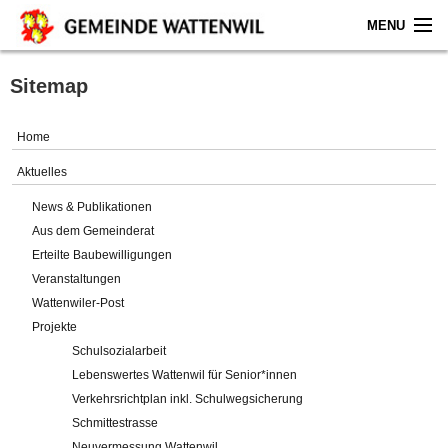
MENU
Home
Sitemap
Aktuelles
Home
Gemeinde
Aktuelles
News & Publikationen
Politik
Aus dem Gemeinderat
Erteilte Baubewilligungen
Verwaltung
Veranstaltungen
Wattenwiler-Post
Online-Service
Projekte
Schulsozialarbeit
Leben
Lebenswertes Wattenwil für Senior*innen
Verkehrsrichtplan inkl. Schulwegsicherung
Impressum
Schmittestrasse
Neuvermessung Wattenwil