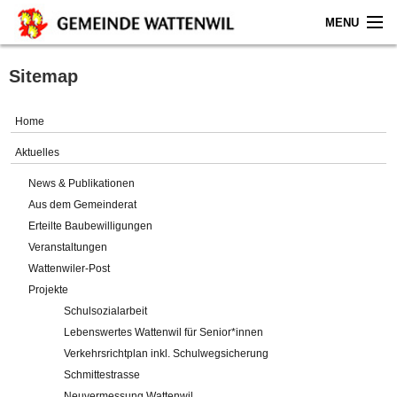
MENU
Home
Sitemap
Aktuelles
Home
Gemeinde
Aktuelles
News & Publikationen
Politik
Aus dem Gemeinderat
Erteilte Baubewilligungen
Verwaltung
Veranstaltungen
Wattenwiler-Post
Online-Service
Projekte
Schulsozialarbeit
Leben
Lebenswertes Wattenwil für Senior*innen
Verkehrsrichtplan inkl. Schulwegsicherung
Impressum
Schmittestrasse
Neuvermessung Wattenwil