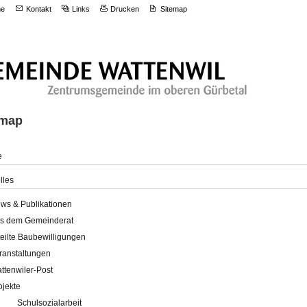
e
Kontakt
Links
Drucken
Sitemap
emap
e
lles
ws & Publikationen
s dem Gemeinderat
teilte Baubewilligungen
ranstaltungen
ttenwiler-Post
ojekte
Schulsozialarbeit