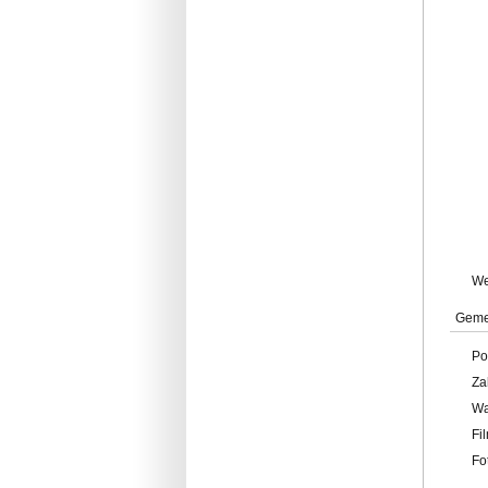
W
Geme
Po
Za
W
Fi
Fo