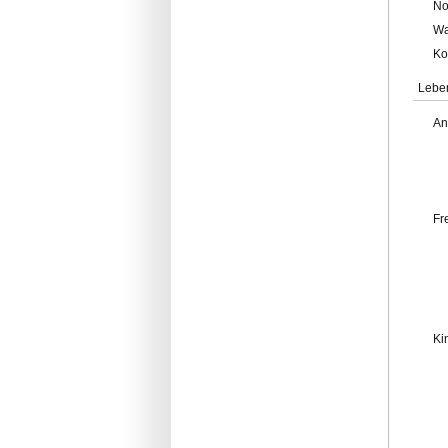
No
Wa
Ko
Lebe
An
Fr
Ki