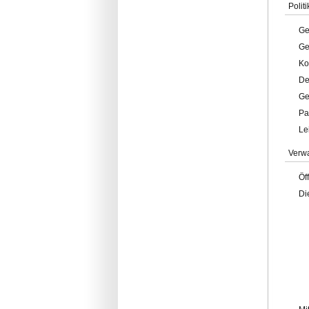
Politi
Ge
Ge
Ko
De
Ge
Pa
Le
Verw
Öf
Di