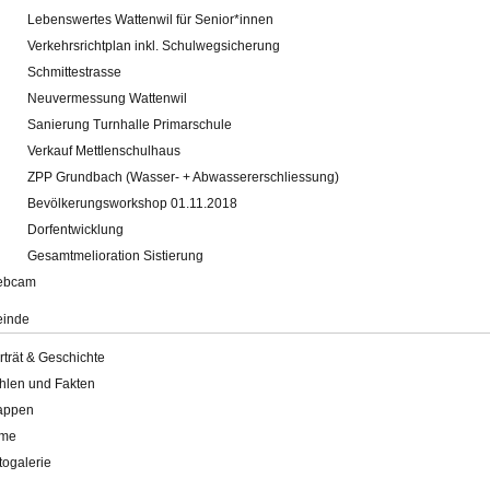
Lebenswertes Wattenwil für Senior*innen
Verkehrsrichtplan inkl. Schulwegsicherung
Schmittestrasse
Neuvermessung Wattenwil
Sanierung Turnhalle Primarschule
Verkauf Mettlenschulhaus
ZPP Grundbach (Wasser- + Abwassererschliessung)
Bevölkerungsworkshop 01.11.2018
Dorfentwicklung
Gesamtmelioration Sistierung
ebcam
inde
rträt & Geschichte
hlen und Fakten
appen
lme
togalerie