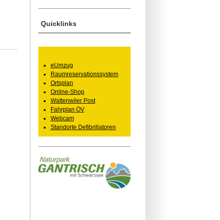
Quicklinks
eUmzug
Raumreservationssystem
Ortsplan
Online-Shop
Wattenwiler Post
Fahrplan ÖV
Webcam
Standorte Defibrillatoren