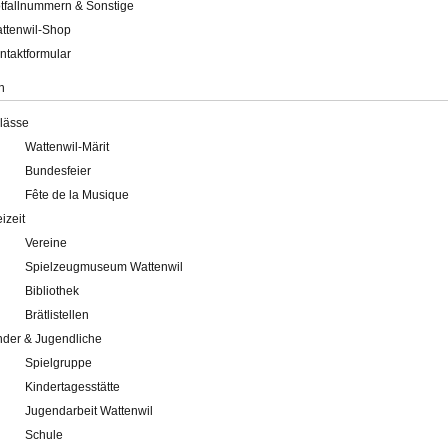
tfallnummern & Sonstige
ttenwil-Shop
ntaktformular
n
lässe
Wattenwil-Märit
Bundesfeier
Fête de la Musique
eizeit
Vereine
Spielzeugmuseum Wattenwil
Bibliothek
Brätlistellen
nder & Jugendliche
Spielgruppe
Kindertagesstätte
Jugendarbeit Wattenwil
Schule