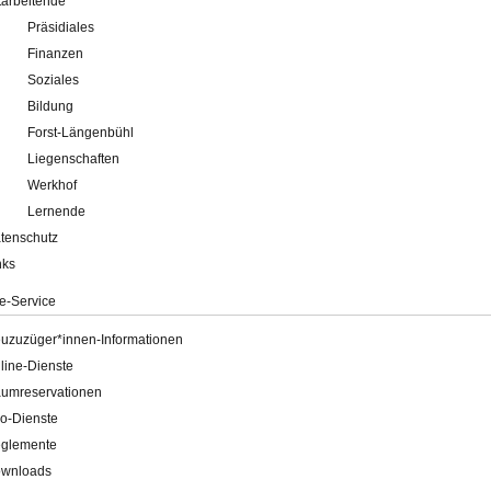
tarbeitende
Präsidiales
Finanzen
Soziales
Bildung
Forst-Längenbühl
Liegenschaften
Werkhof
Lernende
tenschutz
nks
e-Service
uzuzüger*innen-Informationen
line-Dienste
umreservationen
o-Dienste
glemente
wnloads