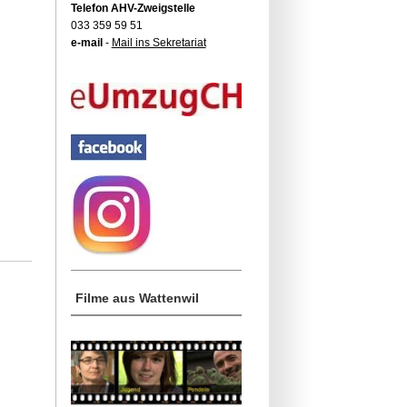
Telefon AHV-Zweigstelle
033 359 59 51
e-mail
-
Mail ins Sekretariat
Filme aus Wattenwil