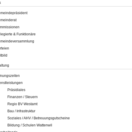
k
meindepräsident
meinderat
mmissionen
legierte & Funktionäre
meindeversammlung
rteien
itbild
altung
fnungszeiten
enstleistungen
Präsidiales
Finanzen / Steuern
Regio BV Westamt
Bau / Infrastruktur
Soziales / AHV / Betreuungsgutscheine
Bildung / Schulen Wattenwil