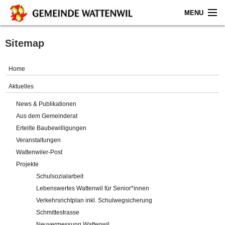
MENU
Home
Sitemap
Aktuelles
Home
Gemeinde
Aktuelles
News & Publikationen
Politik
Aus dem Gemeinderat
Erteilte Baubewilligungen
Verwaltung
Veranstaltungen
Wattenwiler-Post
Online-Service
Projekte
Schulsozialarbeit
Leben
Lebenswertes Wattenwil für Senior*innen
Verkehrsrichtplan inkl. Schulwegsicherung
Impressum
Schmittestrasse
Neuvermessung Wattenwil