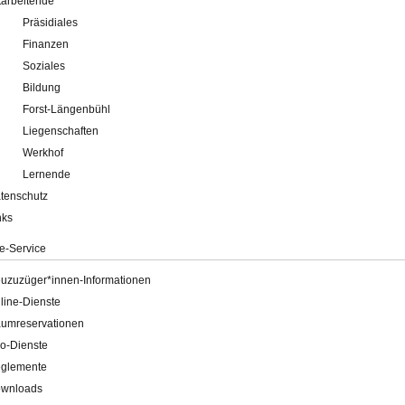
tarbeitende
Präsidiales
Finanzen
Soziales
Bildung
Forst-Längenbühl
Liegenschaften
Werkhof
Lernende
tenschutz
nks
e-Service
uzuzüger*innen-Informationen
line-Dienste
umreservationen
o-Dienste
glemente
wnloads