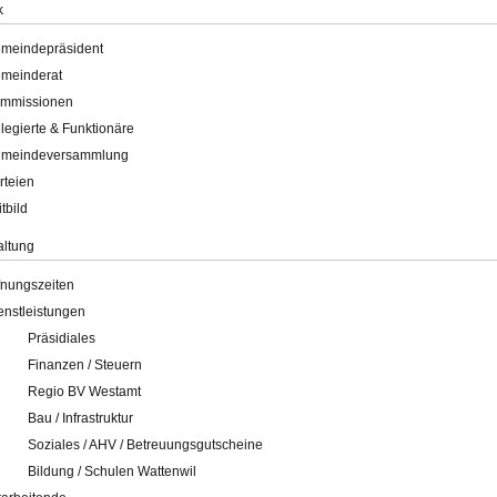
k
meindepräsident
meinderat
mmissionen
legierte & Funktionäre
meindeversammlung
rteien
itbild
altung
fnungszeiten
enstleistungen
Präsidiales
Finanzen / Steuern
Regio BV Westamt
Bau / Infrastruktur
Soziales / AHV / Betreuungsgutscheine
Bildung / Schulen Wattenwil