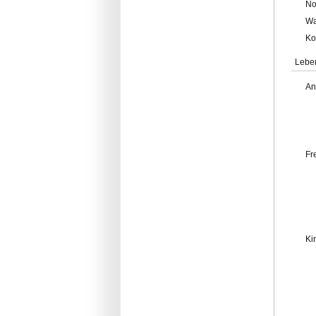
No
Wa
Ko
Lebe
An
Fr
Ki