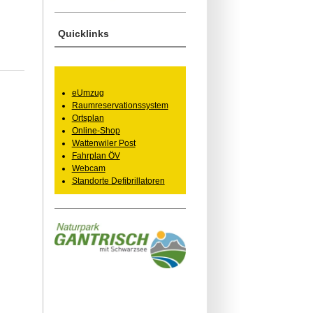
Quicklinks
eUmzug
Raumreservationssystem
Ortsplan
Online-Shop
Wattenwiler Post
Fahrplan ÖV
Webcam
Standorte Defibrillatoren