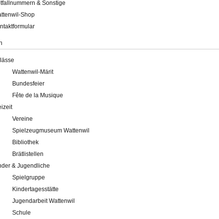
tfallnummern & Sonstige
ttenwil-Shop
ntaktformular
n
lässe
Wattenwil-Märit
Bundesfeier
Fête de la Musique
eizeit
Vereine
Spielzeugmuseum Wattenwil
Bibliothek
Brätlistellen
nder & Jugendliche
Spielgruppe
Kindertagesstätte
Jugendarbeit Wattenwil
Schule