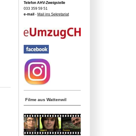
Telefon AHV-Zweigstelle
033 359 59 51
e-mail
-
Mail ins Sekretariat
Filme aus Wattenwil