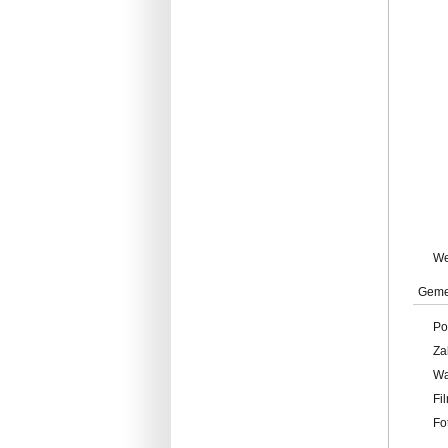
W
Geme
Po
Za
W
Fi
Fo