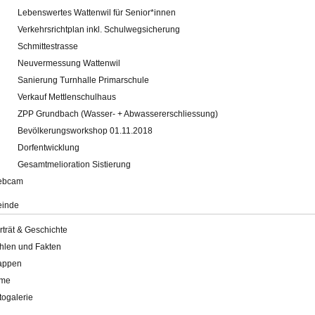
Lebenswertes Wattenwil für Senior*innen
Verkehrsrichtplan inkl. Schulwegsicherung
Schmittestrasse
Neuvermessung Wattenwil
Sanierung Turnhalle Primarschule
Verkauf Mettlenschulhaus
ZPP Grundbach (Wasser- + Abwassererschliessung)
Bevölkerungsworkshop 01.11.2018
Dorfentwicklung
Gesamtmelioration Sistierung
ebcam
inde
rträt & Geschichte
hlen und Fakten
appen
lme
togalerie