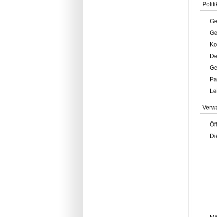
Politi
Ge
Ge
Ko
De
Ge
Pa
Le
Verw
Öf
Di