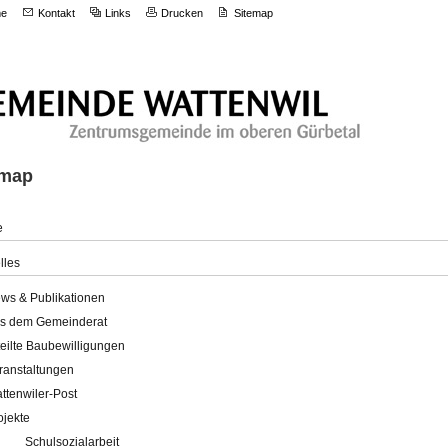
e
Kontakt
Links
Drucken
Sitemap
emap
e
lles
ws & Publikationen
s dem Gemeinderat
teilte Baubewilligungen
ranstaltungen
ttenwiler-Post
ojekte
Schulsozialarbeit